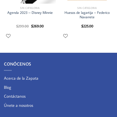
SIN CATEGORIA
SIN CATEGORIA
Huesos de lagartija – Federico
Agenda 2023 – Disney Minnie
Navarrete
El
El
$
299.00
$
269.00
$
225.00
precio
precio
original
actual
era:
es:
$299.00.
$269.00.
CONÓCENOS
Acerca de la Zapata
Blog
Contáctanos
Únete a nosotros