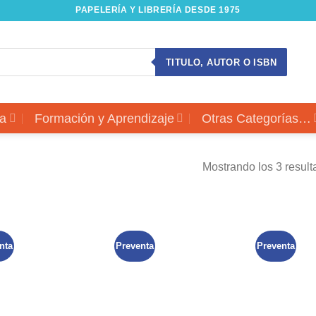
PAPELERÍA Y LIBRERÍA DESDE 1975
TITULO, AUTOR O ISBN
a
Formación y Aprendizaje
Otras Categorías…
Mostrando los 3 resul
nta
Preventa
Preventa