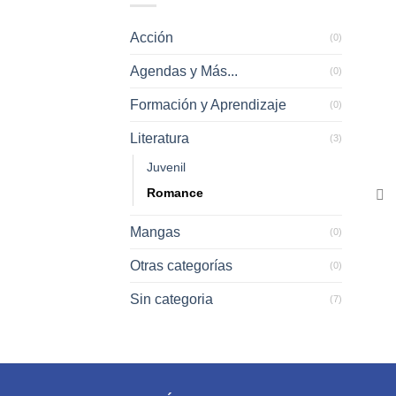
Acción
(0)
Agendas y Más...
(0)
+
Formación y Aprendizaje
(0)
Literatura
(3)
Juvenil
Romance
Mangas
(0)
Otras categorías
(0)
Sin categoria
(7)