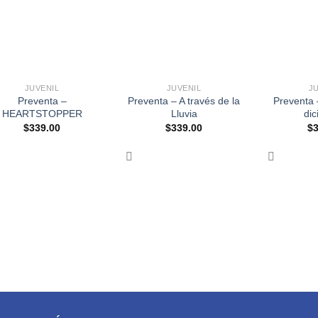
+
+
JUVENIL
JUVENIL
J
Preventa –
Preventa – A través de la
Preventa
HEARTSTOPPER
Lluvia
di
$
339.00
$
339.00
$