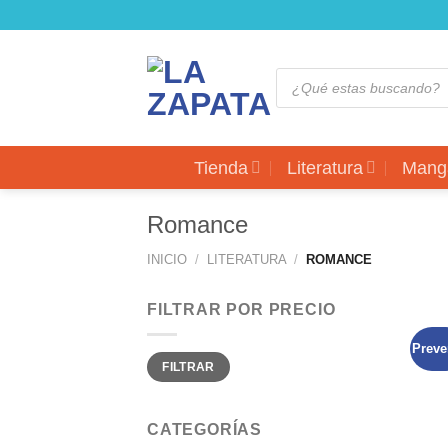
Saltar
al
contenido
Búsqueda
de
productos
Tienda
Literatura
Mang
Romance
INICIO
/
LITERATURA
/
ROMANCE
FILTRAR POR PRECIO
Preve
Precio
Precio
FILTRAR
mínimo
máximo
CATEGORÍAS