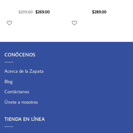
El
El
$
299.00
$
269.00
$
289.00
precio
precio
original
actual
era:
es:
$299.00.
$269.00.
CONÓCENOS
Acerca de la Zapata
Blog
Contáctanos
Únete a nosotros
TIENDA EN LÍNEA