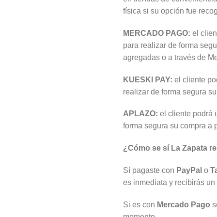
física si su opción fue reco
MERCADO PAGO:
el clie
para realizar de forma seg
agregadas o a través de Me
KUESKI PAY:
el cliente p
realizar de forma segura s
APLAZO:
el cliente podrá 
forma segura su compra a 
¿Cómo se sí La Zapata re
Sí pagaste con
PayPal
o
T
es inmediata y recibirás un
Si es con
Mercado Pago
se
momento.