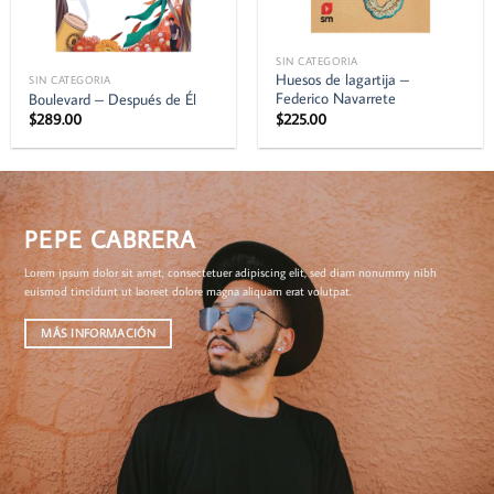
SIN CATEGORIA
Huesos de lagartija –
SIN CATEGORIA
Federico Navarrete
Boulevard – Después de Él
$
225.00
$
289.00
PEPE CABRERA
Lorem ipsum dolor sit amet, consectetuer adipiscing elit, sed diam nonummy nibh
euismod tincidunt ut laoreet dolore magna aliquam erat volutpat.
MÁS INFORMACIÓN