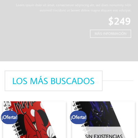
Lorem ipsum dolor sit amet, consectetuer adipiscing elit, sed diam nonummy nibh
euismod tincidunt ut laoreet dolore magna aliquam erat volutpat.
$249
MÁS INFORMACIÓN
LOS MÁS BUSCADOS
¡Oferta!
¡Oferta!
SIN EXISTENCIAS