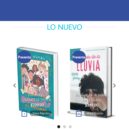
LO NUEVO
Preventa
Preventa
s
JUVENIL
JUVENIL
Preventa –
Preventa – A través
HEARTSTOPPER
de la Lluvia
$
339.00
$
339.00
Vista Rápida
Vista Rápida
+
+