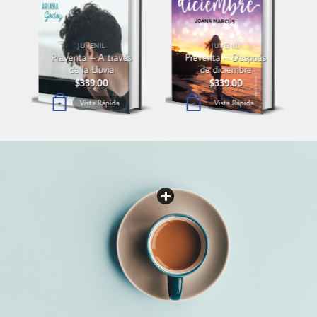
JUVENIL
JUVENIL
Preventa – A través
Preventa – Después
de la Lluvia
de diciembre
$
339.00
$
339.00
Vista Rápida
Vista Rápida
+
+
PREVENTAS
Lorem ipsum dolor sit
amet, consectetuer
adipiscing elit, sed
diam nonummy nibh
euismod tincidunt ut