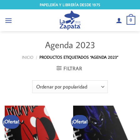
Saltar
PAPELERÍA Y LIBRERÍA DESDE 1975
al
contenido
0
Agenda 2023
INICIO
/
PRODUCTOS ETIQUETADOS “AGENDA 2023”
FILTRAR
¡Oferta!
¡Oferta!