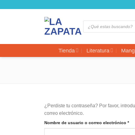
Saltar
al
contenido
Búsqueda
de
productos
Tienda
Literatura
Mang
¿Perdiste tu contraseña? Por favor, introd
correo electrónico.
Obl
Nombre de usuario o correo electrónico
*