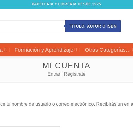
PAPELERÍA Y LIBRERÍA DESDE 1975
TITULO, AUTOR O ISBN
a
Formación y Aprendizaje
Otras Categorías…
MI CUENTA
Entrar | Registrate
uce tu nombre de usuario o correo electrónico. Recibirás un en
igatorio