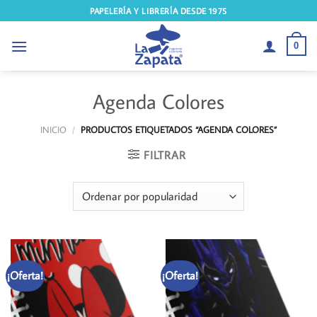
Saltar
PAPELERÍA Y LIBRERÍA DESDE 1975
al
contenido
0
Agenda Colores
INICIO
/
PRODUCTOS ETIQUETADOS “AGENDA COLORES”
FILTRAR
¡Oferta!
¡Oferta!