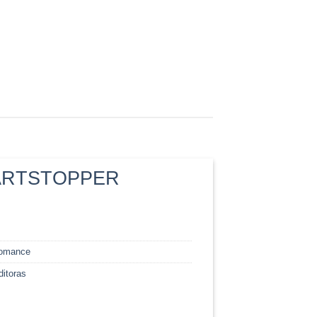
EARTSTOPPER
omance
itoras
Preventa