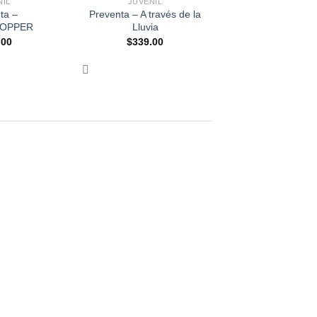
NIL
JUVENIL
ta –
Preventa – A través de la
OPPER
Lluvia
.00
$
339.00
+
JUVENIL
Preventa
Preventa – HEARTSTOPPER
$
339.00
+
SIN CATEGORIA
Boulevard – Después de Él
$
289.00