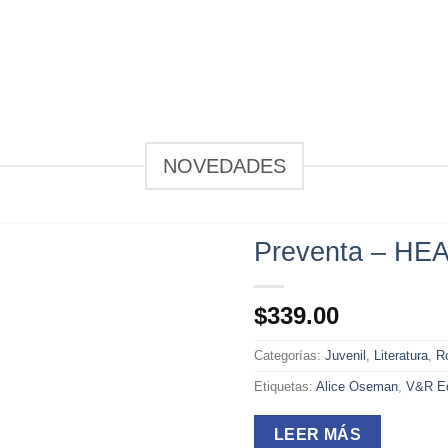
NOVEDADES
Preventa – H
$
339.00
Categorías:
Juvenil
,
Literatura
,
R
Etiquetas:
Alice Oseman
,
V&R Ed
LEER MÁS