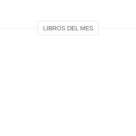
LIBROS DEL MES
Preventa
uentos de
Preventa –
Boulev
 el Bardo
HEARTSTOPPER
Después
. Rowling
$
339.00
$
289
20.00
+
+
+