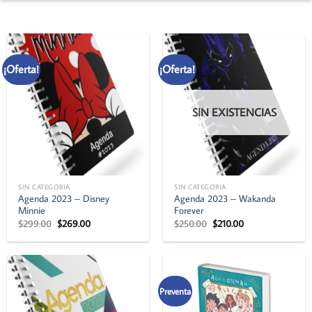
¡Oferta!
¡Oferta!
SIN EXISTENCIAS
SIN CATEGORIA
SIN CATEGORIA
Agenda 2023 – Disney
Agenda 2023 – Wakanda
Minnie
Forever
El
El
El
El
$
299.00
$
269.00
$
250.00
$
210.00
precio
precio
precio
precio
original
actual
original
actual
era:
es:
era:
es:
$299.00.
$269.00.
$250.00.
$210.00.
Preventa