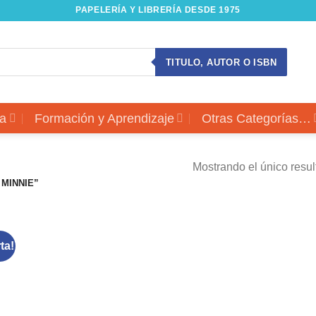
PAPELERÍA Y LIBRERÍA DESDE 1975
TITULO, AUTOR O ISBN
a
Formación y Aprendizaje
Otras Categorías…
Mostrando el único resu
MINNIE”
ta!