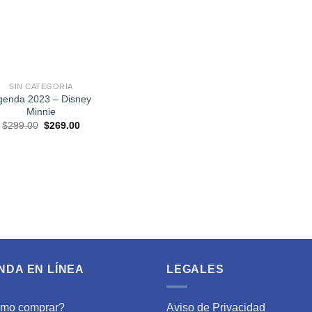
SIN CATEGORIA
genda 2023 – Disney
Minnie
El
El
$
299.00
$
269.00
precio
precio
original
actual
era:
es:
$299.00.
$269.00.
NDA EN LÍNEA
LEGALES
mo comprar?
Aviso de Privacidad