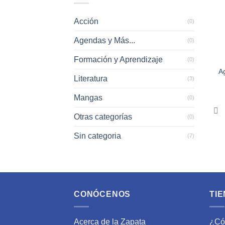
Acción
(0)
Agendas y Más...
(0)
+
Formación y Aprendizaje
(0)
A
Literatura
(3)
Mangas
(0)
Otras categorías
(0)
Sin categoria
(7)
CONÓCENOS
TIE
Acerca de la Zapata
¿Có