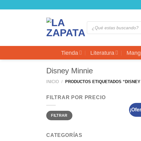
Saltar
al
contenido
Búsqueda
de
productos
Tienda
Literatura
Mang
Disney Minnie
INICIO
/
PRODUCTOS ETIQUETADOS “DISNEY 
FILTRAR POR PRECIO
¡Ofer
Precio
Precio
FILTRAR
mínimo
máximo
CATEGORÍAS